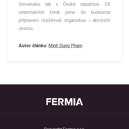
Slovensku, tak v České republice. Síť
veterinárních klinik jsme do budoucna
připraveni rozšiřovat organickou i akviziční
cestou.
Autor článku:
Minh Dung Pham