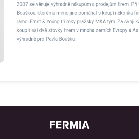
2007 se věnuje výhradně nákupům a prodejům firem. Při
Bouškou, kterému mimo jiné pomáhal s koupí několika fi
rámci Ernst & Young tři roky pražský M&A tým. Za svoji 
koupit asi dvě stovky firem v mnoha zemích Evropy a As
výhradně pro Pavla Boušku.