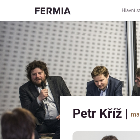
Hlavní s
Petr Kříž
|
man